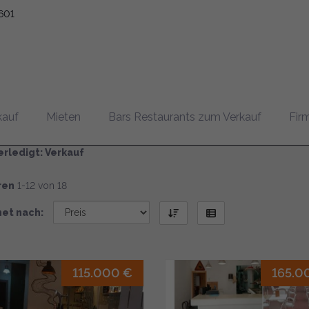
601
rkauf von Unternehmen
kauf
Mieten
Bars Restaurants zum Verkauf
Fir
rledigt: Verkauf
ren
1-12 von 18
et nach:
115.000 €
165.0