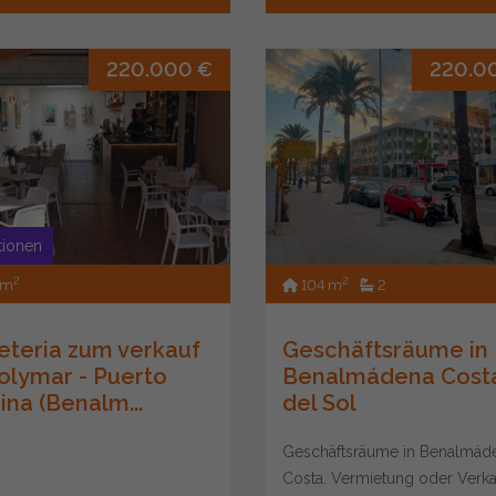
220.000 €
220.0
itionen
2
2
 m
104 m
2
eteria zum verkauf
Geschäftsräume in
Solymar - Puerto
Benalmádena Cost
ina (Benalm...
del Sol
Geschäftsräume in Benalmád
Costa. Vermietung oder Verka