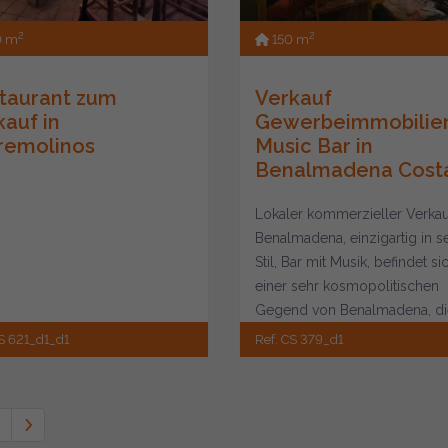
2
2
0 m
150 m
taurant zum
Verkauf
kauf in
Gewerbeimmobilie
remolinos
Music Bar in
Benalmadena Costa.
Lokaler kommerzieller Verkau
Benalmadena, einzigartig in 
Stil, Bar mit Musik, befindet si
einer sehr kosmopolitischen
Gegend von Benalmadena, die
ein...
S 621_d1_d1
Ref. CS 379_d1