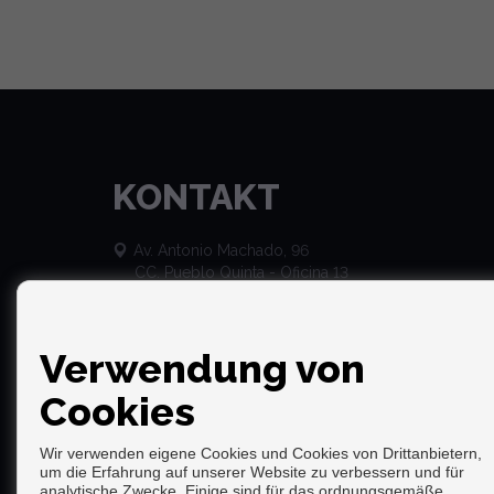
KONTAKT
Av. Antonio Machado, 96
CC. Pueblo Quinta - Oficina 13
29630 Benalmádena (Málaga)
+34 653 833 601
info@barbusinessbroker.com
Verwendung von
Cookies
Wir verwenden eigene Cookies und Cookies von Drittanbietern,
um die Erfahrung auf unserer Website zu verbessern und für
analytische Zwecke. Einige sind für das ordnungsgemäße