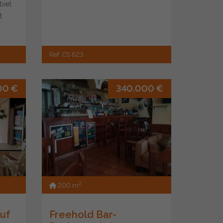
biet
t
Ref. CS 623
00 €
340.000 €
2
200 m
uf
Freehold Bar-