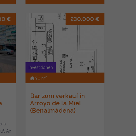
00 €
230.000 €
Investitionen
2
90 m
Bar zum verkauf in
a
Arroyo de la Miel
(Benalmádena)
ena
uf. An