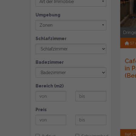
Art der Immobilie
▼
Umgebung
Zonen
▼
Dringe
Schlafzimmer
57
Caf
Badezimmer
in 
(Be
Bereich (m2)
Preis
Ref. C