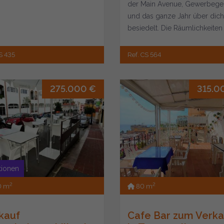
der Main Avenue, Gewerbege
und das ganze Jahr über dich
besiedelt. Die Räumlichkeiten
verfügen üb...
S 435
Ref. CS 564
275.000 €
315.0
itionen
2
2
0 m
80 m
kauf
Cafe Bar zum Verka