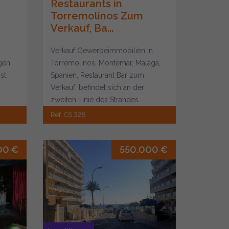
Restaurants in
Torremolinos Zum
Verkauf, Ba...
Verkauf Gewerbeimmobilien in
gen
Torremolinos, Montemar, Malaga,
st
Spanien, Restaurant Bar zum
Verkauf, befindet sich an der
um
zweiten Linie des Strandes
Montemar , gegenüber vie...
Ref. CS 325
00 €
550.000 €