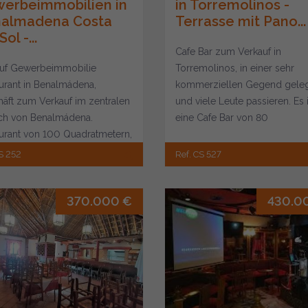
erbeimmobilien in
in Torremolinos -
almadena Costa
Terrasse mit Pano...
Sol -...
Cafe Bar zum Verkauf in
uf Gewerbeimmobilie
Torremolinos, in einer sehr
urant in Benalmádena,
kommerziellen Gegend gele
äft zum Verkauf im zentralen
und viele Leute passieren. Es i
ch von Benalmádena.
eine Cafe Bar von 80
urant von 100 Quadratmetern,
Quadratmetern, mit Abstellra
raum für 10 Tische...
un...
S 252
Ref. CS 527
370.000 €
430.0