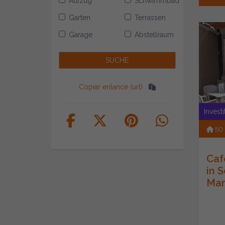
Aufzug
Schwimmbad
Garten
Terrassen
Garage
Abstellraum
Copiar enlance (url)
Invest
50
Caf
in 
Mar