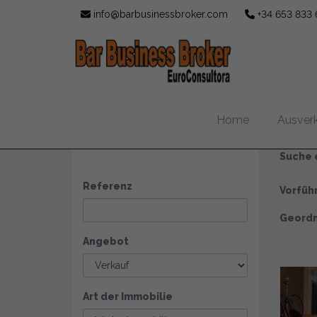
info@barbusinessbroker.com
+34 653 833 
Ve
Home
Ausver
SUCHEN
Suche e
Referenz
Vorfüh
Geordn
Angebot
Art der Immobilie