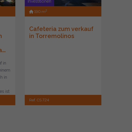
Investitionen
2
190 m
Cafeteria zum verkauf
n
in Torremolinos
..
f in
seinem
ch in
s ist
Ref. CS 724