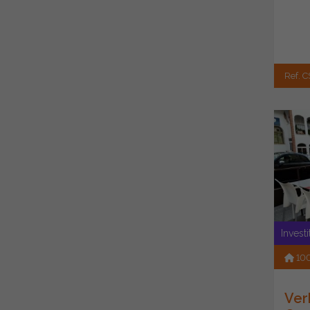
Ref. C
Invest
10
Ver