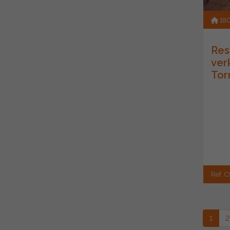
18
Res
ver
Tor
Ref. C
1
2