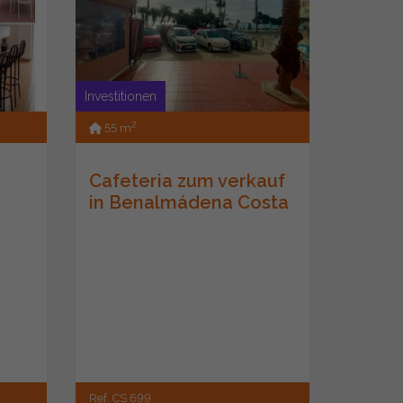
Investitionen
2
55 m
Cafeteria zum verkauf
in Benalmádena Costa
Ref. CS 699