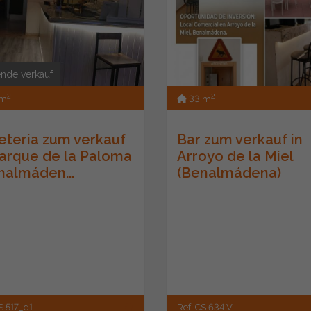
nde verkauf
2
2
 m
33 m
eteria zum verkauf
Bar zum verkauf in
Parque de la Paloma
Arroyo de la Miel
nalmáden...
(Benalmádena)
S 517_d1
Ref. CS 634 V