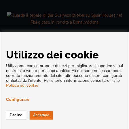
Pisi e case in vendita a Benalmádena
Utilizzo dei cookie
Utilizziamo cookie propri e di terzi per migliorare l'esperienza sul
nostro sito web e per scopi analitici. Alcuni sono necessari per il
corretto funzionamento del sito, altri possono essere configurati
Copyright © 2026. Tutte le diritti riservate.
o rifiutati dall'utente. Per ulteriori informazioni, consultare il sito
Politica sui cookie
Info legali
|
Protezione dei dati politica
|
Cookies policy
Sviluppato vicino
Inmoenter
Configurare