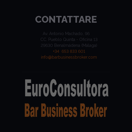
CONTATTARE
Av. Antonio Machado, 96
CC. Pueblo Quinta - Oficina 13
29630 Benalmádena (Málaga)
+34 653 833 601
info@barbusinessbroker.com