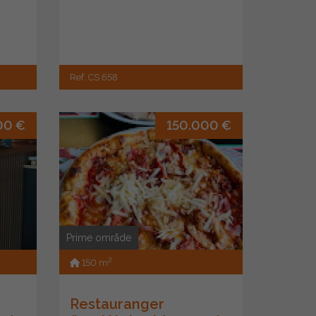
Ref. CS 658
00 €
150.000 €
Prime område
2
150 m
Restauranger