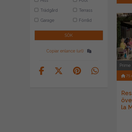
Hiss
Pool
Trädgård
Terrass
Garage
Förråd
Copiar enlance (url)
Prime
75
Res
öve
la 