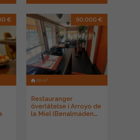
00 €
90.000 €
2
69 m
Restauranger
överlåtelse i Arroyo de
a
la Miel (Benalmáden...