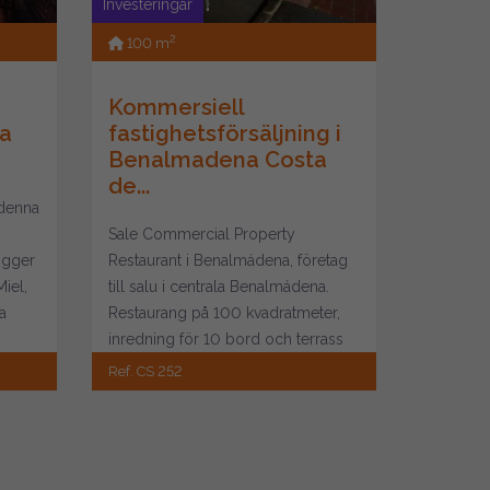
Investeringar
2
100 m
Kommersiell
a
fastighetsförsäljning i
Benalmadena Costa
de...
 denna
Sale Commercial Property
igger
Restaurant i Benalmádena, företag
iel,
till salu i centrala Benalmádena.
a
Restaurang på 100 kvadratmeter,
inredning för 10 bord och terrass
för 6 bord...
Ref. CS 252