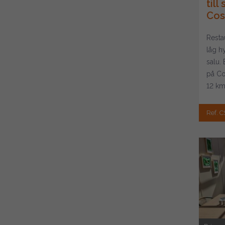
til
Cost
Resta
låg hy
salu.
på Co
12 km
f...
Ref. 