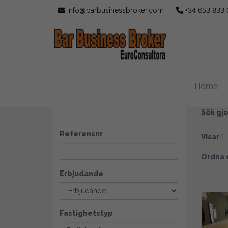
info@barbusinessbroker.com
+34 653 833 
Res
Home
SÖK
Sök gjo
Referensnr
Visar
1-
Ordna 
Erbjudande
Fastighetstyp