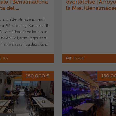
l salu i Benalmadena
överlåtelse i Arroy
a del ...
la Miel (Benalmáden
urang i Benalmadena, med
ra, 5 års leasing, Business till
 Benalmádena är en kommun
sta del Sol, som ligger bara
 från Malagas flygplats. Känd
CS 309
Ref. CS 764
150.000 €
180.0