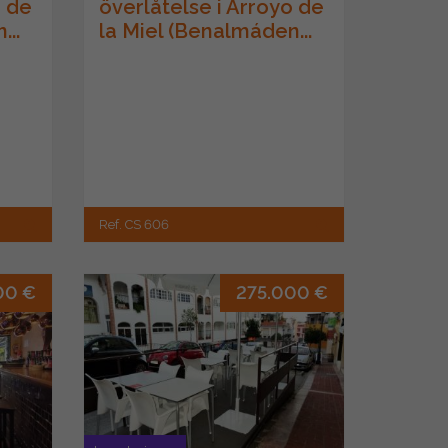
o de
överlåtelse i Arroyo de
...
la Miel (Benalmáden...
Ref. CS 606
00 €
275.000 €