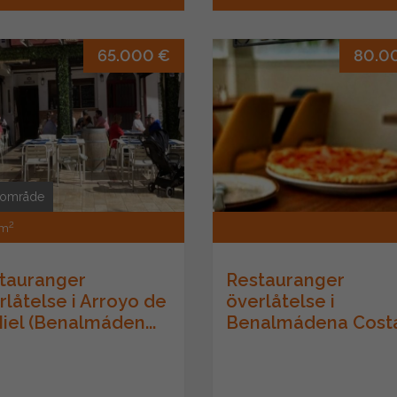
65.000 €
80.0
 område
2
 m
tauranger
Restauranger
rlåtelse i Arroyo de
överlåtelse i
Miel (Benalmáden...
Benalmádena Cost