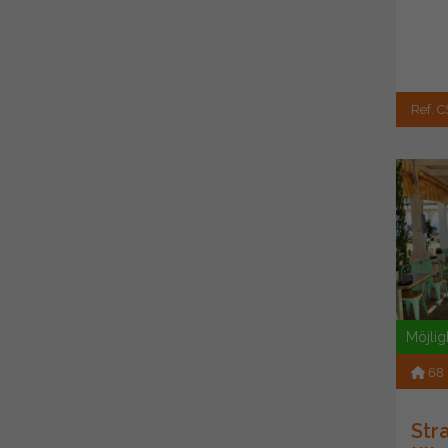
Ref. C
Möjlig
68
Str