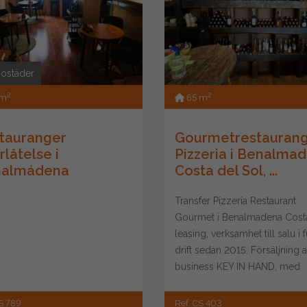
bostäder
2
2
 m
65 m
tauranger
Gourmetrestauran
rlåtelse i
Pizzeria i Benalma
nalmádena
Costa del Sol, ...
Transfer Pizzeria Restaurant
Gourmet i Benalmadena Costa
leasing, verksamhet till salu i f
drift sedan 2015. Försäljning 
business KEY IN HAND, med
mycket god...
S 789
Ref. CS 403