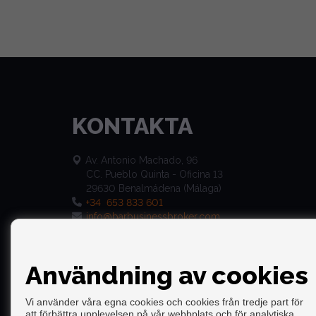
KONTAKTA
Av. Antonio Machado, 96
CC. Pueblo Quinta - Oficina 13
29630 Benalmádena (Málaga)
+34 653 833 601
info@barbusinessbroker.com
Användning av cookies
Vi använder våra egna cookies och cookies från tredje part för
att förbättra upplevelsen på vår webbplats och för analytiska