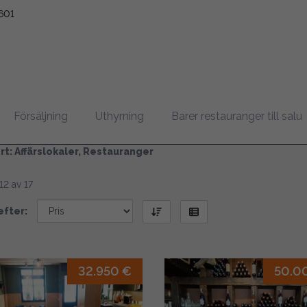
601
tauranger i Costa del Sol
Försäljning
Uthyrning
Barer restauranger till salu
rt: Affärslokaler, Restauranger
12 av 17
efter:
32.950 €
50.0