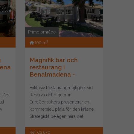
Prime område
2
100 m
g
Magnifik bar och
dena
restaurang i
Benalmadena -
Exklusiv Restaurangmöjlighet vid
, års
Reserva del Higuerón ​
ull
EuroConsultora presenterar en
av
kommersiell pärla för den kräsne.
Strategiskt belägen nära det
prestigefyllda Reserv...
Ref. CS 670