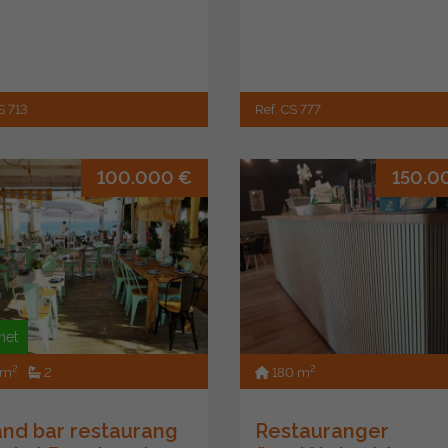
S 713
Ref. CS 777
100.000 €
150.0
het
2
2
 m
2
180 m
and bar restaurang
Restauranger