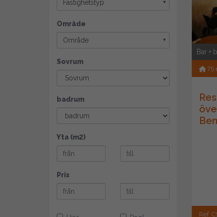
Fastighetstyp
▼
Område
Område
▼
Bar + 
Sovrum
75
Res
badrum
öve
Be
Yta (m2)
Pris
Ref. C