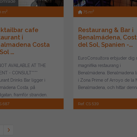
 område
2
2
0 m
75 m
ktailbar cafe
Restaurang & Bar i
taurant i
Benalmádena, Cost
almadena Costa
del Sol, Spanien -...
Sol ...
EuroConsultora erbjuder dig
*NOT AVAILABLE AT THE
magnifika restaurang i
NT - CONSULT****
Benalmádena. Benalmadena l
rant Drinks Bar ligger i
i Zona Prime of Arroyo de la M
mádena Costa, på
Benalmadena, och hittar denn
gatan, framför stranden.
vackra barrestau...
t möjlighet att starta företag
S 687
Ref. CS 539