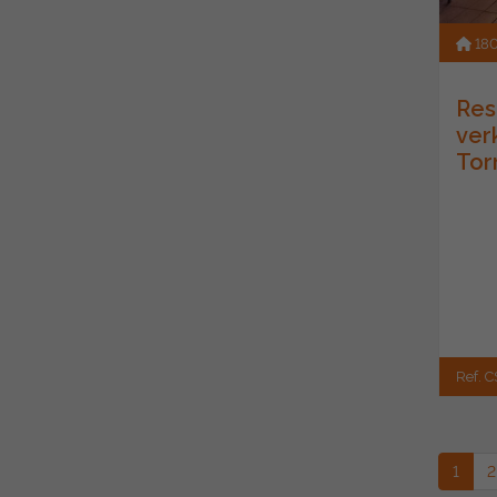
18
Res
ver
Tor
Ref. C
1
2