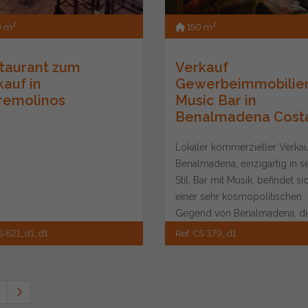
2
2
0 m
150 m
taurant zum
Verkauf
kauf in
Gewerbeimmobilie
remolinos
Music Bar in
Benalmadena Costa.
Lokaler kommerzieller Verkau
Benalmadena, einzigartig in 
Stil, Bar mit Musik, befindet si
einer sehr kosmopolitischen
Gegend von Benalmadena, die
ein...
S 621_d1_d1
Ref. CS 379_d1