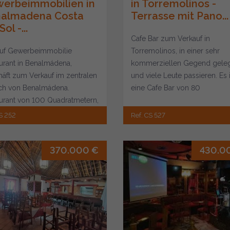
erbeimmobilien in
in Torremolinos -
almadena Costa
Terrasse mit Pano...
Sol -...
Cafe Bar zum Verkauf in
uf Gewerbeimmobilie
Torremolinos, in einer sehr
urant in Benalmádena,
kommerziellen Gegend gele
äft zum Verkauf im zentralen
und viele Leute passieren. Es i
ch von Benalmádena.
eine Cafe Bar von 80
urant von 100 Quadratmetern,
Quadratmetern, mit Abstellra
raum für 10 Tische...
un...
S 252
Ref. CS 527
370.000 €
430.0