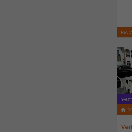
Ref. C
Invest
10
Ver