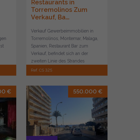
Restaurants in
Torremolinos Zum
Verkauf, Ba...
Verkauf Gewerbeimmobilien in
gen
Torremolinos, Montemar, Malaga,
st
Spanien, Restaurant Bar zum
Verkauf, befindet sich an der
um
zweiten Linie des Strandes
Montemar , gegenüber vie...
Ref. CS 325
00 €
550.000 €