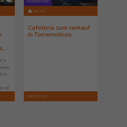
Investitionen
2
190 m
Cafeteria zum verkauf
n
in Torremolinos
..
f in
seinem
ch in
s ist
Ref. CS 724