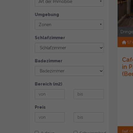
Art der Immobilie
▼
Umgebung
Zonen
▼
Dringe
Schlafzimmer
57
Caf
Badezimmer
in 
(Be
Bereich (m2)
Preis
Ref. C