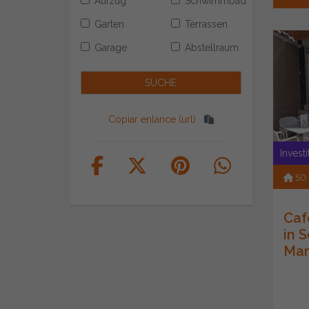
Aufzug
Schwimmbad
Garten
Terrassen
Garage
Abstellraum
Copiar enlance (url)
Invest
50
Caf
in 
Mar