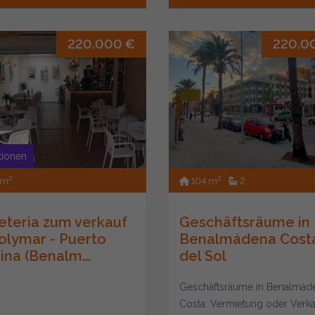
220.000 €
220.0
itionen
2
2
 m
104 m
2
eteria zum verkauf
Geschäftsräume in
Solymar - Puerto
Benalmádena Cost
ina (Benalm...
del Sol
Geschäftsräume in Benalmád
Costa. Vermietung oder Verka