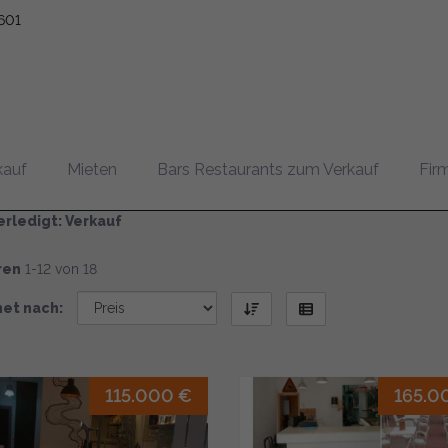
601
rkauf von Unternehmen
kauf
Mieten
Bars Restaurants zum Verkauf
Fir
rledigt: Verkauf
ren
1-12 von 18
et nach:
115.000 €
165.0