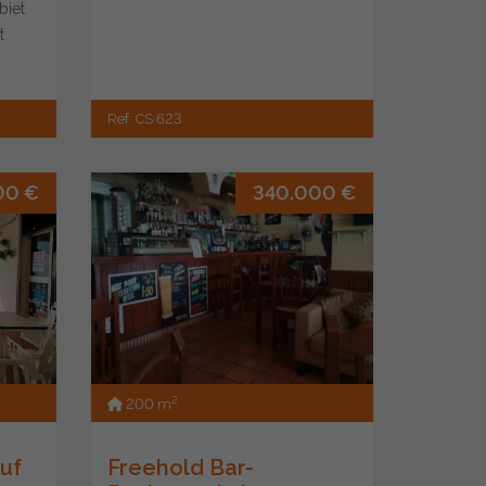
biet
t
Ref. CS 623
00 €
340.000 €
2
200 m
uf
Freehold Bar-