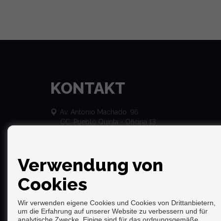
KONTAKT
Av. Antonio Machado, 96
CC. Pueblo Quinta - Oficina 13
29630 Benalmádena (Málaga)
+34 653 833 601
info@barbusinessbroker.com
Verwendung von
Cookies
Wir verwenden eigene Cookies und Cookies von Drittanbietern,
um die Erfahrung auf unserer Website zu verbessern und für
analytische Zwecke. Einige sind für das ordnungsgemäße