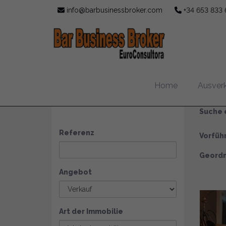
info@barbusinessbroker.com
+34 653 833 
Ve
Home
Ausver
SUCHEN
Suche e
Referenz
Vorfüh
Geordn
Angebot
Art der Immobilie