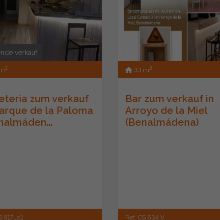
nde verkauf
2
2
 m
33 m
eteria zum verkauf
Bar zum verkauf in
Parque de la Paloma
Arroyo de la Miel
nalmáden...
(Benalmádena)
S 517_d1
Ref. CS 634 V