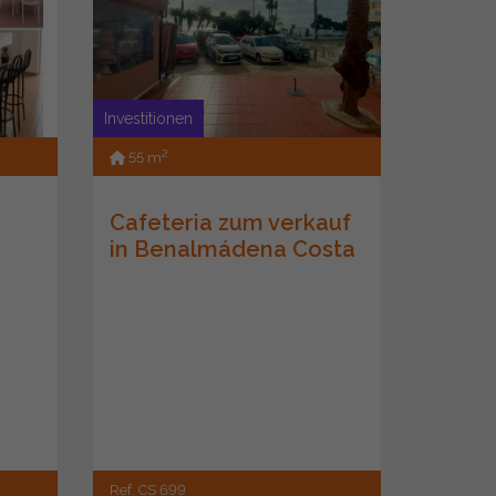
Investitionen
2
55 m
Cafeteria zum verkauf
in Benalmádena Costa
Ref. CS 699