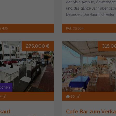
der Main Avenue, Gewerbege
und das ganze Jahr über dich
besiedelt. Die Räumlichkeiten
verfügen üb...
S 435
Ref. CS 564
275.000 €
315.0
itionen
2
2
0 m
80 m
kauf
Cafe Bar zum Verka