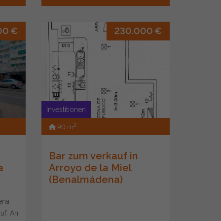
00 €
230.000 €
Investitionen
2
90 m
Bar zum verkauf in
a
Arroyo de la Miel
(Benalmádena)
ena
uf. An