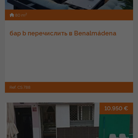
2
80 m
бар b перечислить в Benalmádena
Ref. CS 788
10.950 €