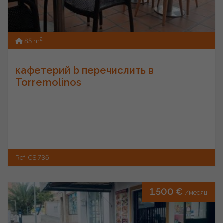
2
85 m
кафетерий b перечислить в
Torremolinos
Ref. CS 736
1.500 €
/месяц