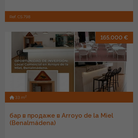
Ref. CS 798
165.000 €
2
33 m
бар в продаже в Arroyo de la Miel
(Benalmádena)