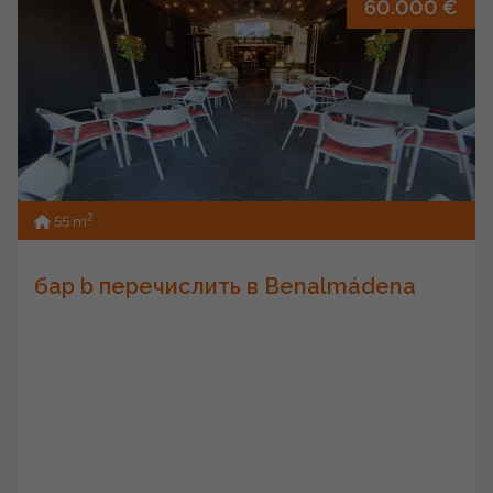
60.000 €
2
55 m
бар b перечислить в Benalmádena