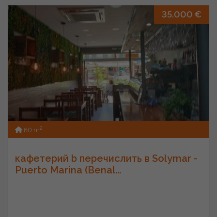
35.000 €
2
60 m
кафетерий b перечислить в Solymar -
Puerto Marina (Benal...