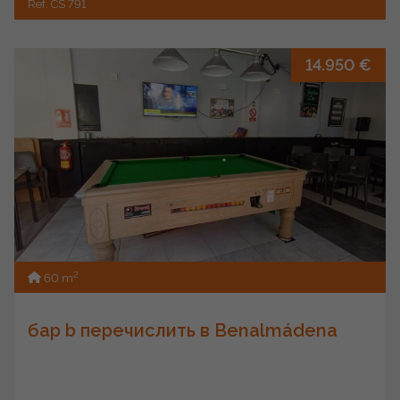
Ref. CS 791
14.950 €
2
60 m
бар b перечислить в Benalmádena