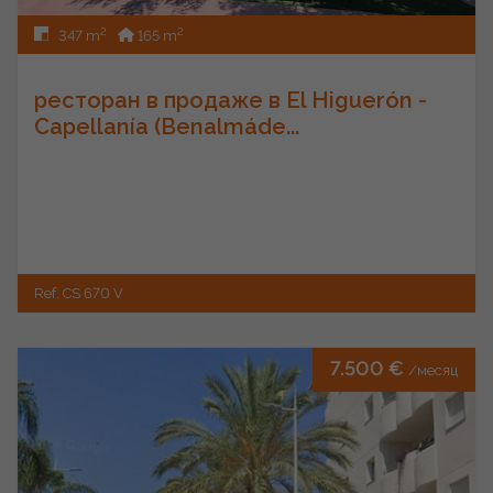
2
2
347 m
165 m
ресторан в продаже в El Higuerón -
Capellanía (Benalmáde...
Ref. CS 670 V
7.500 €
/месяц