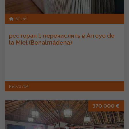
2
180 m
ресторан b перечислить в Arroyo de
la Miel (Benalmádena)
Ref. CS 764
370.000 €