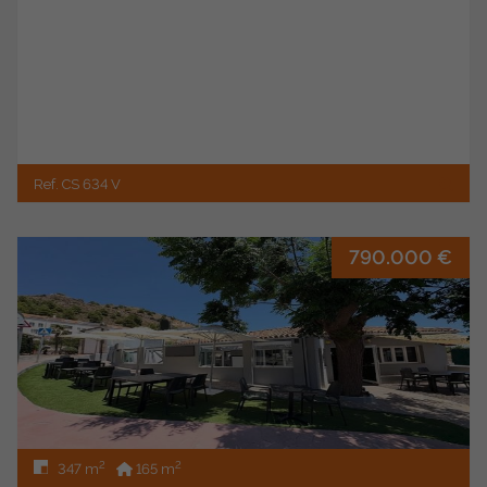
Ref. CS 634 V
790.000 €
2
2
347 m
165 m