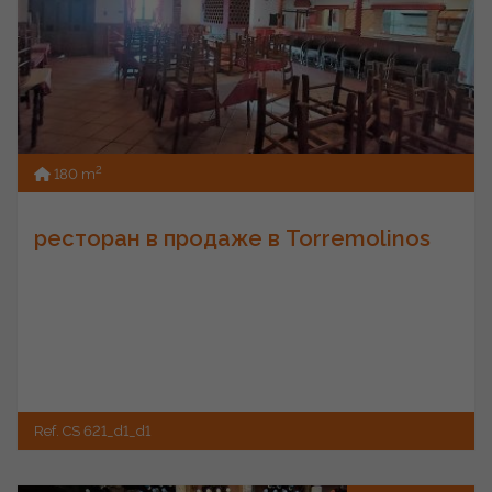
2
180 m
ресторан в продаже в Torremolinos
Ref. CS 621_d1_d1