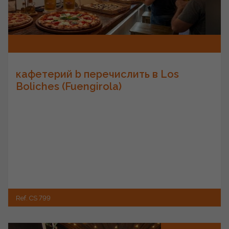
кафетерий b перечислить в Los
Boliches (Fuengirola)
Ref. CS 799