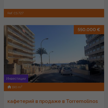
Ref. CS 727
550.000 €
Инвестиции
2
190 m
кафетерий в продаже в Torremolinos