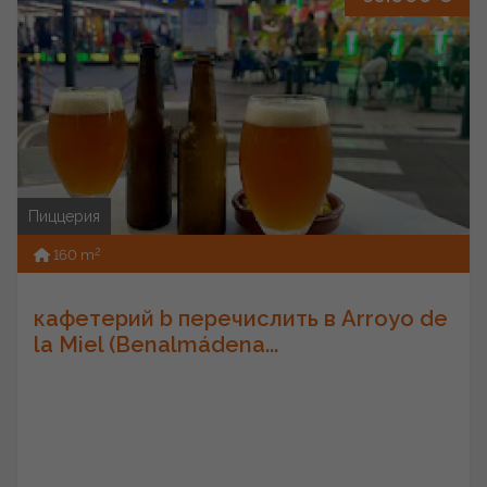
Пиццерия
2
160 m
кафетерий b перечислить в Arroyo de
la Miel (Benalmádena...