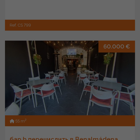
Ref. CS 799
60.000 €
2
55 m
бар b перечислить в Benalmádena