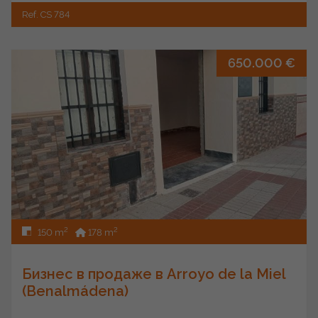
Ref. CS 784
650.000 €
2
2
150 m
178 m
Бизнес в продаже в Arroyo de la Miel
(Benalmádena)