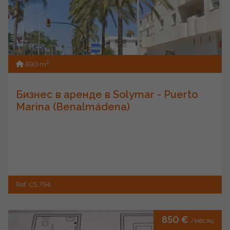
2
690 m
Бизнес в аренде в Solymar - Puerto
Marina (Benalmádena)
Ref. CS 794
850 €
/месяц