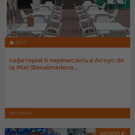
2
30 m
кафетерий b перечислить в Arroyo de
la Miel (Benalmádena...
Ref. CS 634 I
69.000 €