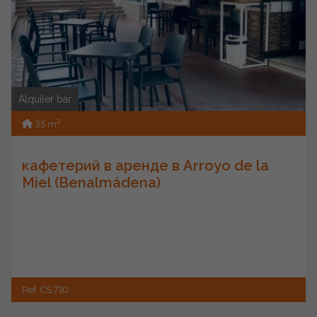
Alquiler bar
2
35 m
кафетерий в аренде в Arroyo de la
Miel (Benalmádena)
Ref. CS 710