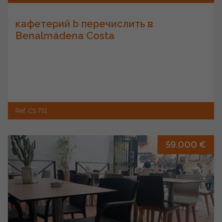
кафетерий b перечислить в
Benalmádena Costa
Ref. CS 751
59.000 €