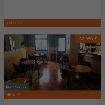
Ref. CS 790
32.950 €
Бар + корпус
2
75 m