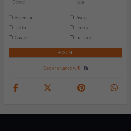
Ascensor
Piscina
Jardín
Terraza
Garaje
Trastero
Copiar enlance (url)