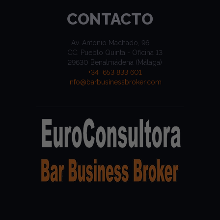
CONTACTO
Av. Antonio Machado, 96
CC. Pueblo Quinta - Oficina 13
29630 Benalmádena (Málaga)
+34 653 833 601
info@barbusinessbroker.com