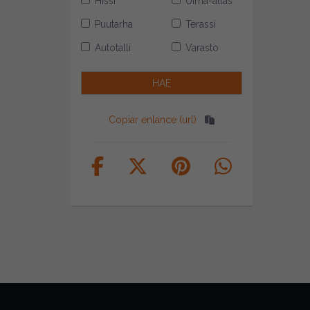
Hissi
Uima-allas
Puutarha
Terassi
Autotalli
Varasto
Copiar enlance (url)