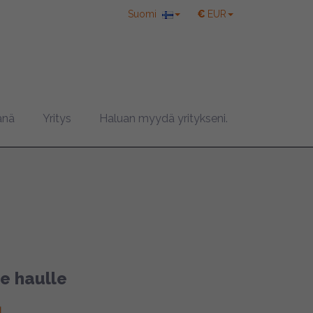
Suomi
€
EUR
a del Sol,
änä
Yritys
Haluan myydä yritykseni.
le haulle