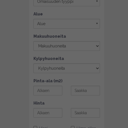
Omaisuuden tyyppi
▼
Alue
Alue
▼
Makuuhuoneita
Kylpyhuoneita
Pinta-ala (m2)
Hinta