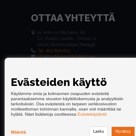
OTTAA YHTEYTTÄ
Av. Antonio Machado, 96
CC. Pueblo Quinta - Oficina 13
29630 Benalmádena (Málaga)
+34 653 833 601
info@barbusinessbroker.com
Evästeiden käyttö
Käytämme omia ja kolmannen osapuolen evästeitä
parantaaksemme sivuston käyttökokemusta ja analyyttisiin
tarkoituksiin. Osa evästeistä on tarpeen verkkosivuston
moitteettoman toiminnan kannalta, osan voit määrittää tai
Copyright © 2026. Kaikki oikeudet pidätetään.
hylätä. Näet lisätietoja osoitteessa
Evästekäytäntö
Käyttöehdot
|
tietosuojakäytännön
|
Cookies policy
Kehittämisestä vastaa
Inmoenter
Määritä