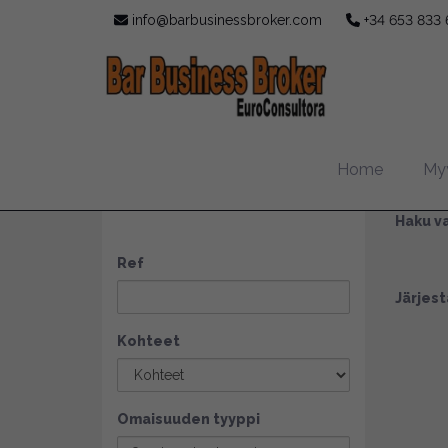
info@barbusinessbroker.com
+34 653 833 
Ba
Home
Myy
HAE
Haku va
Ref
Järjest
Kohteet
Omaisuuden tyyppi