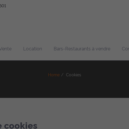
601
Cookies
Vente
Location
Bars-Restaurants à vendre
Co
Home
Cookies
e cookies