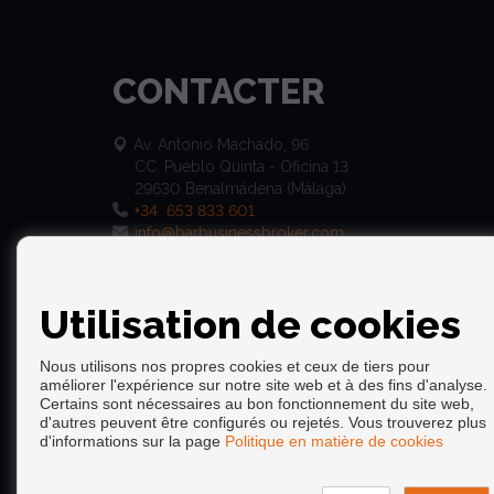
CONTACTER
Av. Antonio Machado, 96
CC. Pueblo Quinta - Oficina 13
29630 Benalmádena (Málaga)
+34 653 833 601
info@barbusinessbroker.com
Utilisation de cookies
Nous utilisons nos propres cookies et ceux de tiers pour
améliorer l'expérience sur notre site web et à des fins d'analyse.
Certains sont nécessaires au bon fonctionnement du site web,
d'autres peuvent être configurés ou rejetés. Vous trouverez plus
Copyright © 2026. Tous droits réservés.
d'informations sur la page
Politique en matière de cookies
Avis Légal
|
politique de protection des données
|
Cooki
Développé près
Inmoenter