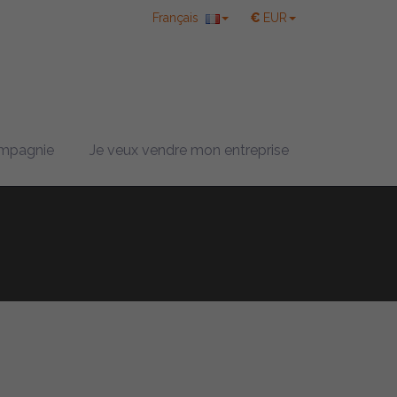
Français
€
EUR
mpagnie
Je veux vendre mon entreprise