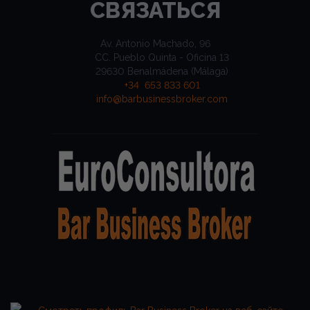
СВЯЗАТЬСЯ
Av. Antonio Machado, 96
CC. Pueblo Quinta - Oficina 13
29630 Benalmádena (Málaga)
+34 653 833 601
info@barbusinessbroker.com