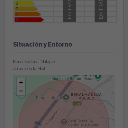
EN TRÁMITE
EN TRÁMITE
D
E
F
G
Situación y Entorno
Benalmádena (Málaga)
Arroyo de la Miel
+
−