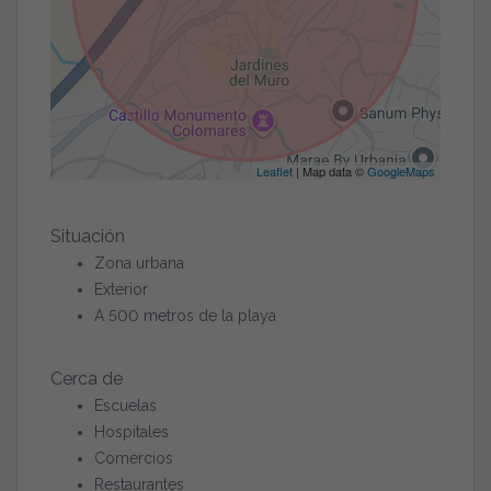
Leaflet
| Map data ©
GoogleMaps
Situación
Zona urbana
Exterior
A 500 metros de la playa
Cerca de
Escuelas
Hospitales
Comercios
Restaurantes