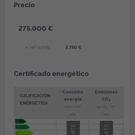
Precio
275.000 €
2
m
constr.:
2.750 €
Certificado energético
Consumo
Emisiones
CALIFICACIÓN
energía
CO
2
ENERGÉTICA
2
2
kW h / m
kg CO
/ m
2
año
año
A
B
C