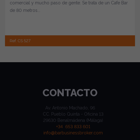
comercial y mucho paso de gente. Se trata de un Cafe Bar
de 80 metros...
Ref. CS 527
CONTACTO
Av. Antonio Machado, 96
CC. Pueblo Quinta - Oficina 13
29630 Benalmádena (Málaga)
+34 653 833 601
info@barbusinessbroker.com