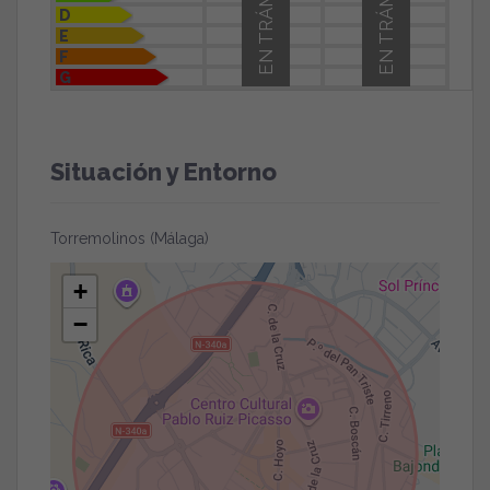
EN TRÁMITE
EN TRÁMITE
D
E
F
G
Situación y Entorno
Torremolinos (Málaga)
+
−