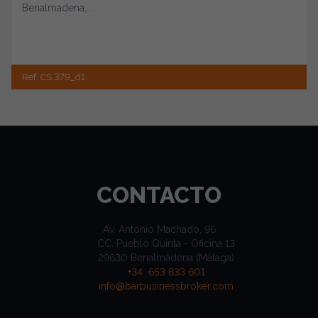
Benalmadena,...
Ref. CS 379_d1
CONTACTO
Av. Antonio Machado, 96
CC. Pueblo Quinta - Oficina 13
29630 Benalmádena (Málaga)
+34 653 833 601
info@barbusinessbroker.com