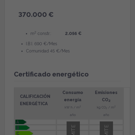
370.000 €
2
m
constr.:
2.056 €
I.B.I. 690 €/Mes
Comunidad 45 €/Mes
Certificado energético
Consumo
Emisiones
CALIFICACIÓN
energía
CO
2
ENERGÉTICA
2
2
kW h / m
kg CO
/ m
2
año
año
A
B
C