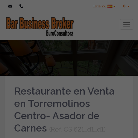
Español
€
Toggl
Restaurante en Venta
en Torremolinos
Centro- Asador de
Carnes
(Ref. CS 621_d1_d1)