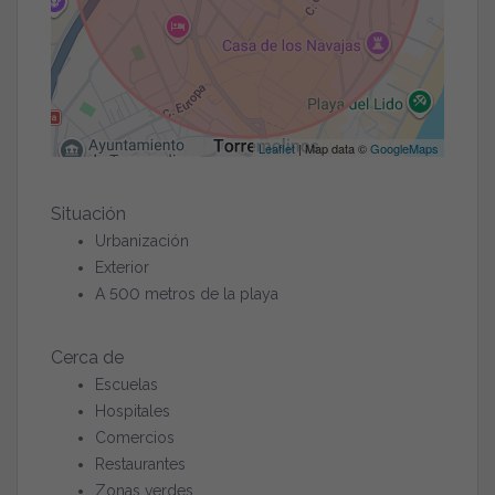
Leaflet
| Map data ©
GoogleMaps
Situación
Urbanización
Exterior
A 500 metros de la playa
Cerca de
Escuelas
Hospitales
Comercios
Restaurantes
Zonas verdes